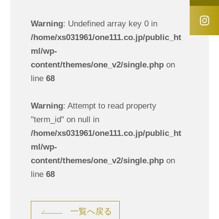
Warning
: Undefined array key 0 in
/home/xs031961/one111.co.jp/public_ht
ml/wp-
content/themes/one_v2/single.php
on
line
68
Warning
: Attempt to read property
"term_id" on null in
/home/xs031961/one111.co.jp/public_ht
ml/wp-
content/themes/one_v2/single.php
on
line
68
一覧へ戻る