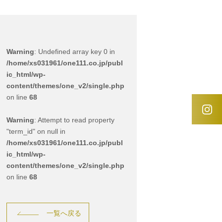
Warning
: Undefined array key 0 in
/home/xs031961/one111.co.jp/publ
ic_html/wp-
content/themes/one_v2/single.php
on line
68
Warning
: Attempt to read property
"term_id" on null in
/home/xs031961/one111.co.jp/publ
ic_html/wp-
content/themes/one_v2/single.php
on line
68
一覧へ戻る