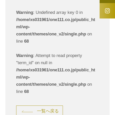
Warning
: Undefined array key 0 in
/home/xs031961/one111.co.jp/public_ht
ml/wp-
content/themes/one_v2/single.php
on
line
68
Warning
: Attempt to read property
"term_id" on null in
/home/xs031961/one111.co.jp/public_ht
ml/wp-
content/themes/one_v2/single.php
on
line
68
一覧へ戻る