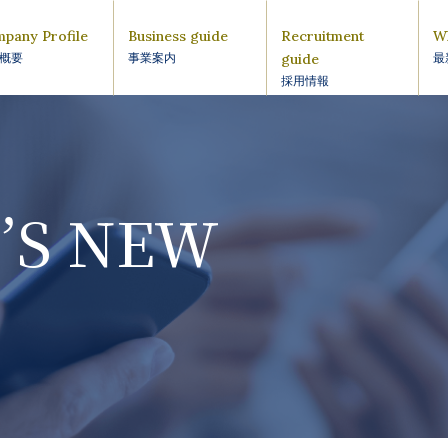
pany Profile
Business guide
Recruitment
W
guide
概要
事業案内
最
採用情報
’S NEW