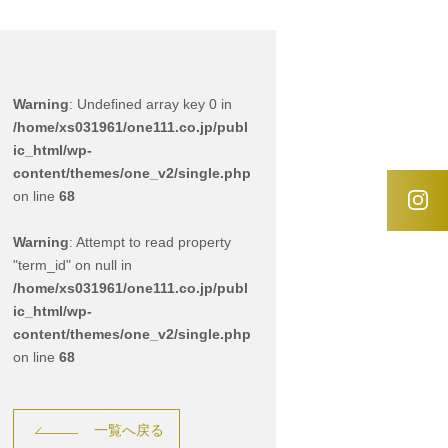
Warning
: Undefined array key 0 in
/home/xs031961/one111.co.jp/publ
ic_html/wp-
content/themes/one_v2/single.php
on line
68
Warning
: Attempt to read property
"term_id" on null in
/home/xs031961/one111.co.jp/publ
ic_html/wp-
content/themes/one_v2/single.php
on line
68
一覧へ戻る