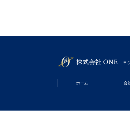
〒5
ホーム
会