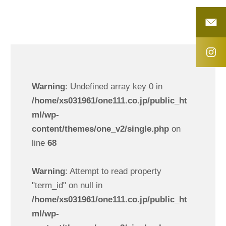
Warning
: Undefined array key 0 in
/home/xs031961/one111.co.jp/public_ht
ml/wp-
content/themes/one_v2/single.php
on
line
68
Warning
: Attempt to read property
"term_id" on null in
/home/xs031961/one111.co.jp/public_ht
ml/wp-