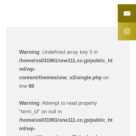
Warning
: Undefined array key 0 in
/home/xs031961/one111.co.jp/public_ht
ml/wp-
content/themes/one_v2/single.php
on
line
68
Warning
: Attempt to read property
"term_id" on null in
/home/xs031961/one111.co.jp/public_ht
ml/wp-