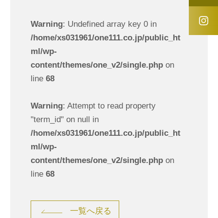
Warning
: Undefined array key 0 in
/home/xs031961/one111.co.jp/public_ht
ml/wp-
content/themes/one_v2/single.php
on
line
68
Warning
: Attempt to read property
"term_id" on null in
/home/xs031961/one111.co.jp/public_ht
ml/wp-
content/themes/one_v2/single.php
on
line
68
一覧へ戻る