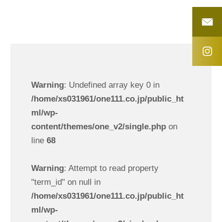
Warning
: Undefined array key 0 in
/home/xs031961/one111.co.jp/public_ht
ml/wp-
content/themes/one_v2/single.php
on
line
68
Warning
: Attempt to read property
"term_id" on null in
/home/xs031961/one111.co.jp/public_ht
ml/wp-