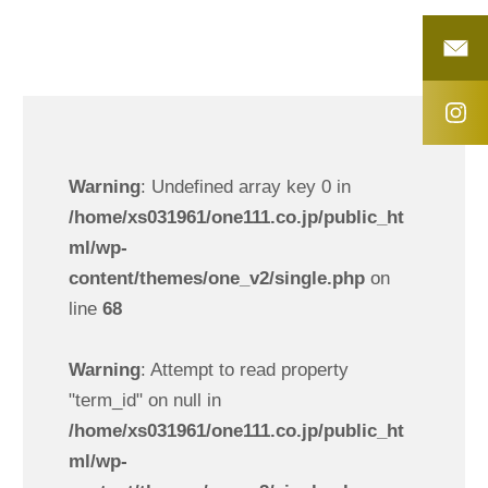
Warning
: Undefined array key 0 in
/home/xs031961/one111.co.jp/public_ht
ml/wp-
content/themes/one_v2/single.php
on
line
68
Warning
: Attempt to read property
"term_id" on null in
/home/xs031961/one111.co.jp/public_ht
ml/wp-