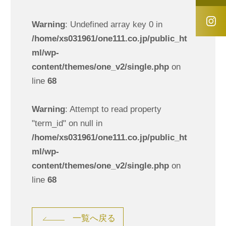
Warning
: Undefined array key 0 in
/home/xs031961/one111.co.jp/public_ht
ml/wp-
content/themes/one_v2/single.php
on
line
68
Warning
: Attempt to read property
"term_id" on null in
/home/xs031961/one111.co.jp/public_ht
ml/wp-
content/themes/one_v2/single.php
on
line
68
一覧へ戻る