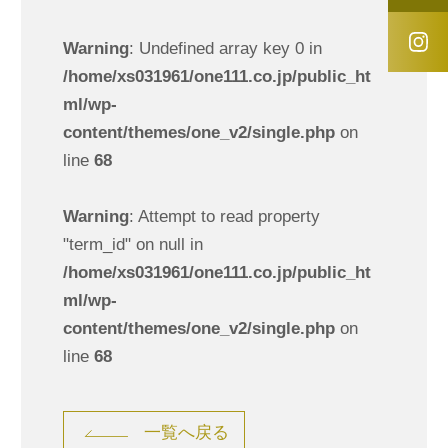
Warning
: Undefined array key 0 in
/home/xs031961/one111.co.jp/public_ht
ml/wp-
content/themes/one_v2/single.php
on
line
68
Warning
: Attempt to read property
"term_id" on null in
/home/xs031961/one111.co.jp/public_ht
ml/wp-
content/themes/one_v2/single.php
on
line
68
一覧へ戻る