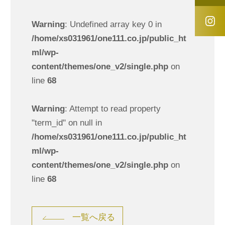
Warning
: Undefined array key 0 in
/home/xs031961/one111.co.jp/public_ht
ml/wp-
content/themes/one_v2/single.php
on
line
68
Warning
: Attempt to read property
"term_id" on null in
/home/xs031961/one111.co.jp/public_ht
ml/wp-
content/themes/one_v2/single.php
on
line
68
一覧へ戻る