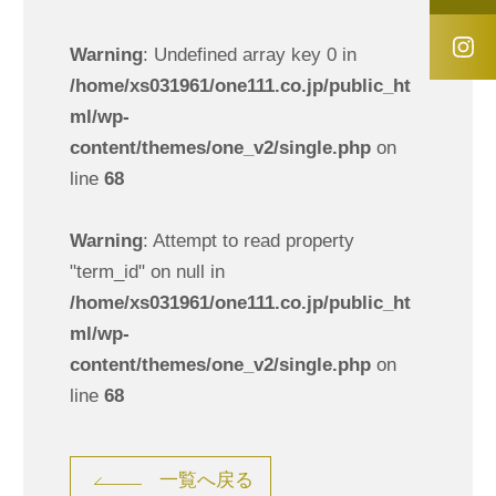
Warning
: Undefined array key 0 in
/home/xs031961/one111.co.jp/public_ht
ml/wp-
content/themes/one_v2/single.php
on
line
68
Warning
: Attempt to read property
"term_id" on null in
/home/xs031961/one111.co.jp/public_ht
ml/wp-
content/themes/one_v2/single.php
on
line
68
一覧へ戻る