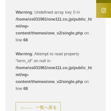
Warning
: Undefined array key 0 in
/home/xs031961/one111.co.jp/public_ht
ml/wp-
content/themes/one_v2/single.php
on
line
68
Warning
: Attempt to read property
"term_id" on null in
/home/xs031961/one111.co.jp/public_ht
ml/wp-
content/themes/one_v2/single.php
on
line
68
一覧へ戻る