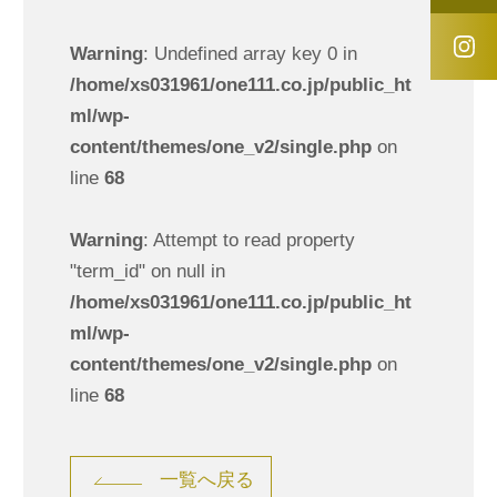
Warning
: Undefined array key 0 in
/home/xs031961/one111.co.jp/public_ht
ml/wp-
content/themes/one_v2/single.php
on
line
68
Warning
: Attempt to read property
"term_id" on null in
/home/xs031961/one111.co.jp/public_ht
ml/wp-
content/themes/one_v2/single.php
on
line
68
一覧へ戻る