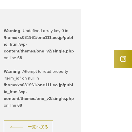
Warning
: Undefined array key 0 in
/home/xs031961/one111.co.jp/publ
ic_html/wp-
content/themes/one_v2/single.php
on line
68
Warning
: Attempt to read property
"term_id" on null in
/home/xs031961/one111.co.jp/publ
ic_html/wp-
content/themes/one_v2/single.php
on line
68
一覧へ戻る