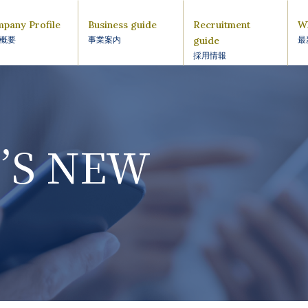
pany Profile
Business guide
Recruitment
W
guide
概要
事業案内
最
採用情報
’S NEW