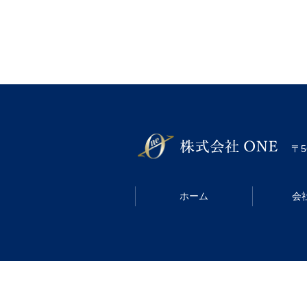
〒5
ホーム
会