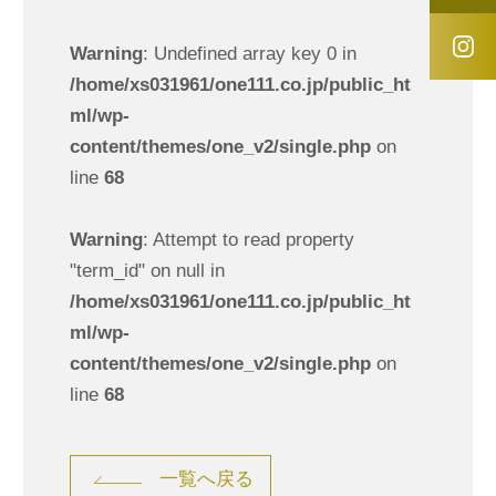
Warning
: Undefined array key 0 in
/home/xs031961/one111.co.jp/public_ht
ml/wp-
content/themes/one_v2/single.php
on
line
68
Warning
: Attempt to read property
"term_id" on null in
/home/xs031961/one111.co.jp/public_ht
ml/wp-
content/themes/one_v2/single.php
on
line
68
一覧へ戻る