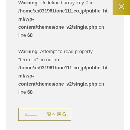
Warning
: Undefined array key 0 in
/home/xs031961/one111.co.jp/public_ht
ml/wp-
content/themes/one_v2/single.php
on
line
68
Warning
: Attempt to read property
"term_id" on null in
/home/xs031961/one111.co.jp/public_ht
ml/wp-
content/themes/one_v2/single.php
on
line
68
一覧へ戻る