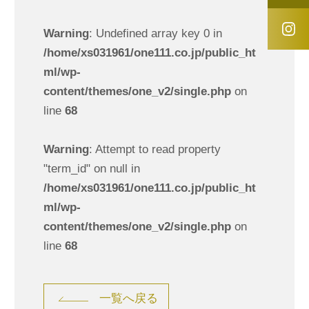
Warning
: Undefined array key 0 in
/home/xs031961/one111.co.jp/public_ht
ml/wp-
content/themes/one_v2/single.php
on
line
68
Warning
: Attempt to read property
"term_id" on null in
/home/xs031961/one111.co.jp/public_ht
ml/wp-
content/themes/one_v2/single.php
on
line
68
一覧へ戻る