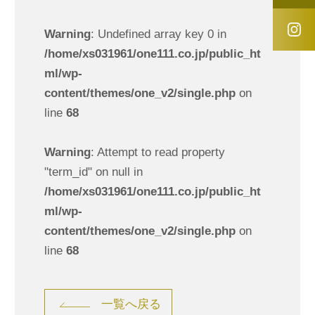
Warning
: Undefined array key 0 in
/home/xs031961/one111.co.jp/public_ht
ml/wp-
content/themes/one_v2/single.php
on
line
68
Warning
: Attempt to read property
"term_id" on null in
/home/xs031961/one111.co.jp/public_ht
ml/wp-
content/themes/one_v2/single.php
on
line
68
一覧へ戻る