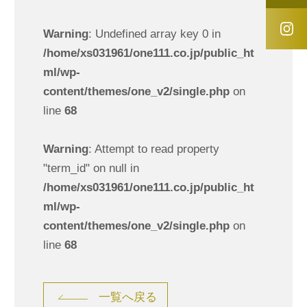
Warning
: Undefined array key 0 in
/home/xs031961/one111.co.jp/public_ht
ml/wp-
content/themes/one_v2/single.php
on
line
68
Warning
: Attempt to read property
"term_id" on null in
/home/xs031961/one111.co.jp/public_ht
ml/wp-
content/themes/one_v2/single.php
on
line
68
一覧へ戻る