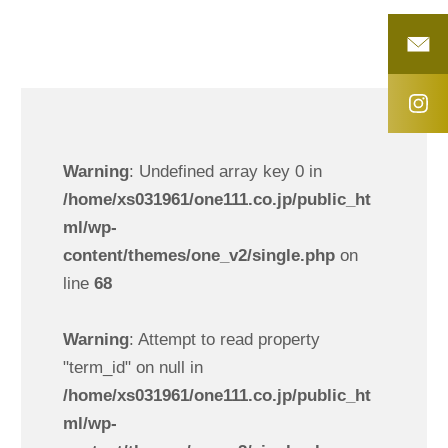
Warning
: Undefined array key 0 in
/home/xs031961/one111.co.jp/public_ht
ml/wp-
content/themes/one_v2/single.php
on
line
68
Warning
: Attempt to read property
"term_id" on null in
/home/xs031961/one111.co.jp/public_ht
ml/wp-