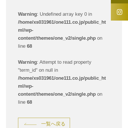
Warning
: Undefined array key 0 in
/home/xs031961/one111.co.jp/public_ht
ml/wp-
content/themes/one_v2/single.php
on
line
68
Warning
: Attempt to read property
"term_id" on null in
/home/xs031961/one111.co.jp/public_ht
ml/wp-
content/themes/one_v2/single.php
on
line
68
一覧へ戻る