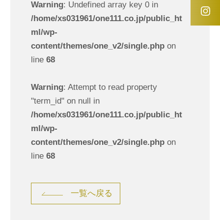
Warning
: Undefined array key 0 in
/home/xs031961/one111.co.jp/public_ht
ml/wp-
content/themes/one_v2/single.php
on
line
68
Warning
: Attempt to read property
"term_id" on null in
/home/xs031961/one111.co.jp/public_ht
ml/wp-
content/themes/one_v2/single.php
on
line
68
一覧へ戻る