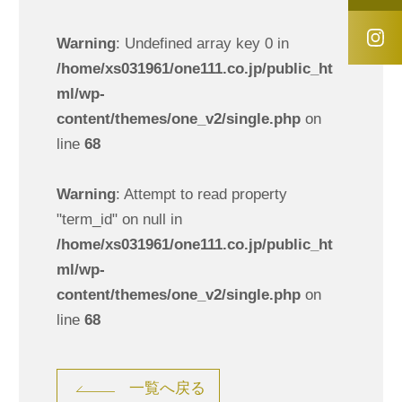
Warning
: Undefined array key 0 in
/home/xs031961/one111.co.jp/public_ht
ml/wp-
content/themes/one_v2/single.php
on
line
68
Warning
: Attempt to read property
"term_id" on null in
/home/xs031961/one111.co.jp/public_ht
ml/wp-
content/themes/one_v2/single.php
on
line
68
一覧へ戻る