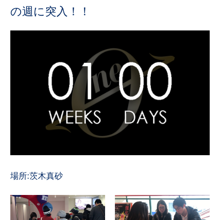
の週に突入！！
場所:茨木真砂