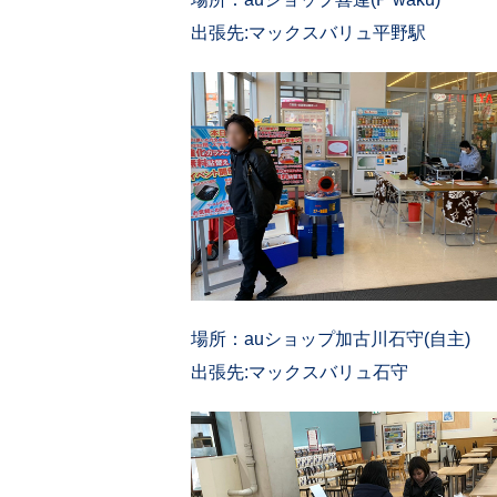
出張先:マックスバリュ平野駅
場所：auショップ加古川石守(自主)
出張先:マックスバリュ石守