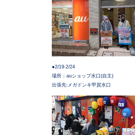
●2/19-2/24
場所：auショップ水口(自主)
出張先:メガドンキ甲賀水口