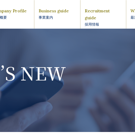
pany Profile
Business guide
Recruitment
W
guide
概要
事業案内
最
採用情報
’S NEW