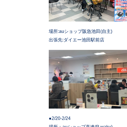
場所:auショップ阪急池田(自主)
出張先:ダイエー池田駅前店
●2/20-2/24
場所：auショップ喜連(P waku)