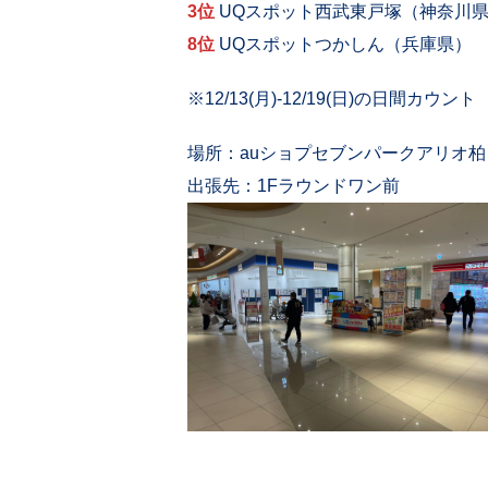
3位
UQスポット西武東戸塚（神奈川
8位
UQスポットつかしん（兵庫県）
※12/13(月)-12/19(日)の日間カウント
場所：
auショプセブンパークアリオ
出張先：1Fラウンドワン前