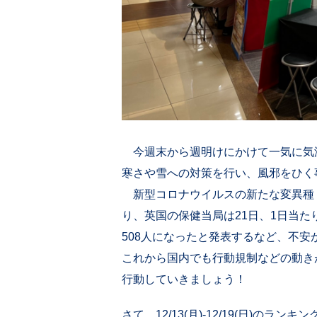
今週末から週明けにかけて一気に気
寒さや雪への対策を行い、風邪をひく
新型コロナウイルスの新たな変異種
り、英国の保健当局は21日、1日当た
508人になったと発表するなど、不安
これから国内でも行動規制などの動き
行動していきましょう！
さて、12/13(月)-12/19(日)のランキ