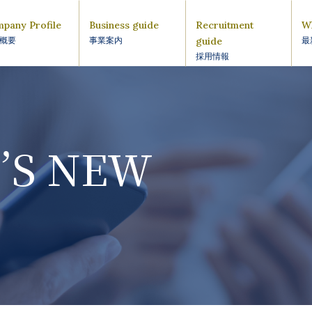
pany Profile
Business guide
Recruitment
W
guide
概要
事業案内
最
採用情報
’S NEW