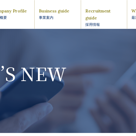
pany Profile
Business guide
Recruitment
W
guide
概要
事業案内
最
採用情報
’S NEW